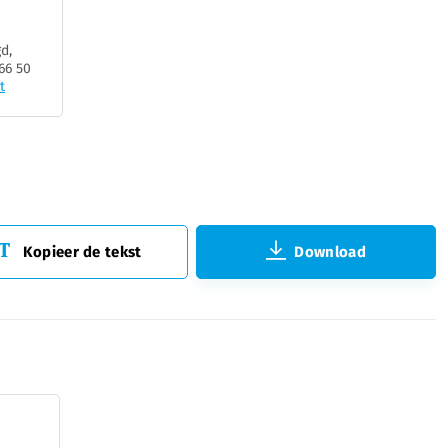
d,
66 50
t
Kopieer de tekst
Download