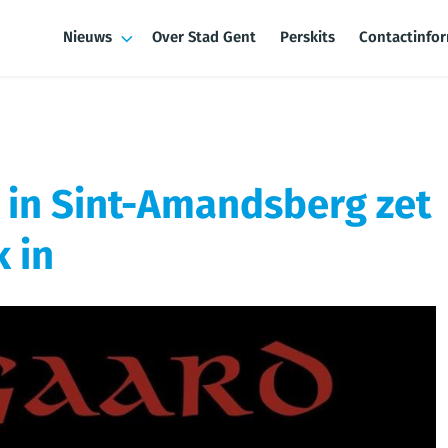
Nieuws
Over Stad Gent
Perskits
Contactinfo
 in Sint-Amandsberg zet
k in