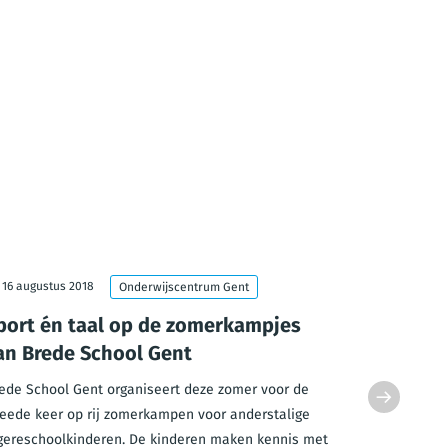
16 augustus 2018
17 mei 2018
Onderwijscentrum Gent
port én taal op de zomerkampjes
Deel je 
an Brede School Gent
via Run
ede School Gent organiseert deze zomer voor de
Bouw zelf m
eede keer op rij zomerkampen voor anderstalige
van 19 tot 2
gereschoolkinderen. De kinderen maken kennis met
Runamic.