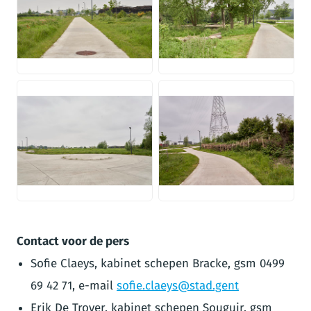
JPG
JPG
JPG
JPG
Contact voor de pers
Sofie Claeys, kabinet schepen Bracke, gsm 0499
69 42 71, e-mail
sofie.claeys@stad.gent
Erik De Troyer, kabinet schepen Souguir, gsm